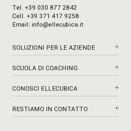
Tel.
+39 030 877 2842
Cell.
+39 371 417 9258
Email:
info@ellecubica.it
SOLUZIONI PER LE AZIENDE
Coaching
SCUOLA DI COACHING
Formazione
Consulenza
Per diventare coach
A chi ci rivolgiamo
CONOSCI ELLECUBICA
Per coach professionisti
In cosa possiamo aiutarti
Diventa ambassador
Azienda
Metodo di coaching dinamico™
Programma partner
RESTIAMO IN CONTATTO
Certificazioni
aziendale
A chi ci rivolgiamo
Dicono di noi
Instagram
In cosa possiamo aiutarti
Blog