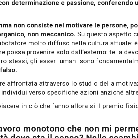
 con determinazione e passione, conferendo un
mma non consiste nel motivare le persone, p
 organico, non meccanico.
Su questo aspetto c
abotatore molto diffuso nella cultura attuale: è
possa provenire solo dall’esterno: te la devono 
 loro stessi, gli esseri umani sono fondamental
falso.
re affrontata attraverso lo studio della motiva
 individui verso specifiche azioni anziché altre
acere in ciò che fanno allora si il premio fis
 lavoro monotono che non mi perme
tà dove sta il senso? Nello scamb