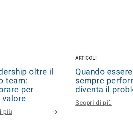
ARTICOLI
dership oltre il
Quando essere
o team:
sempre perfor
orare per
diventa il pro
 valore
Scopri di più
i più