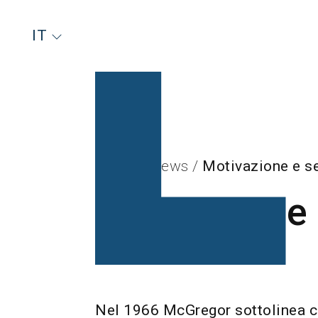
IT
Home
/
News
/
Motivazione e s
Motivazione 
Nel 1966 McGregor sottolinea c