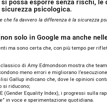
 si possa esporre senza rischi, le
a sicurezza psicologica.
ile che fa davvero la differenza è la sicurezza p
 (non solo in Google ma anche nell
ti ma sono certa che, con più tempo per riflet
io classico di Amy Edmondson mostra che team 
scondono meno errori e migliorano l’esecuzione
alisi Gallup indicano che, dove le opinioni co
o si riducono;
GE (Gender Equality Index), i progressi sulla 
ile” in voce e sperimentazione quotidiana.