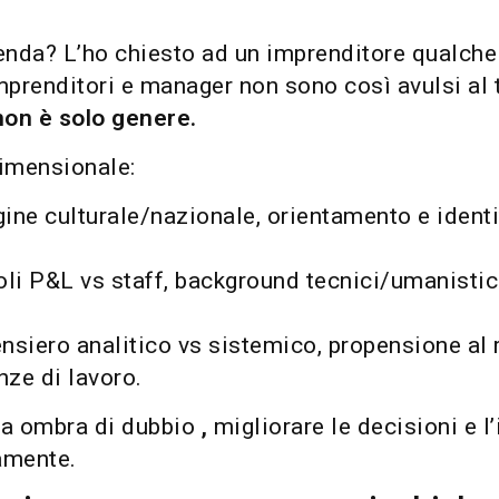
ienda? L’ho chiesto ad un imprenditore qualche 
prenditori e manager non sono così avulsi a
non è solo genere.
dimensionale:
igine culturale/nazionale, orientamento e identit
uoli P&L vs staff, background tecnici/umanistici,
 pensiero analitico vs sistemico, propensione al 
nze di lavoro.
za ombra di dubbio
,
migliorare le decisioni e l
camente.