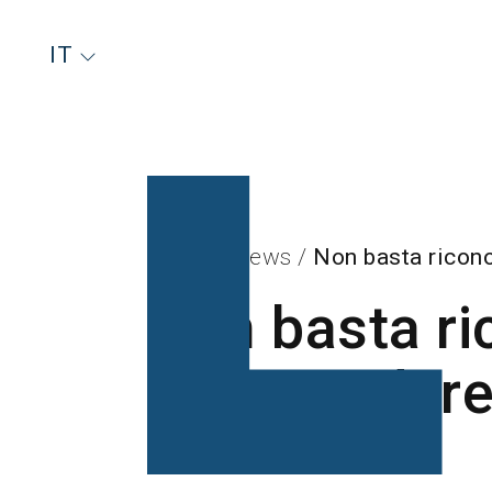
IT
Home
/
News
/
Non basta ricono
Non basta ri
bisogna dare