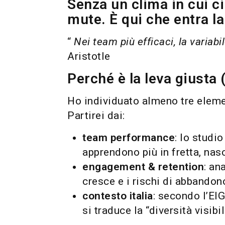
Senza un clima in cui ci
mute. È qui che entra l
“
Nei team più efficaci, la variab
Aristotle
Perché è la leva giusta
Ho individuato almeno tre elemen
Partirei dai:
team performance
: lo stud
apprendono più in fretta, na
engagement & retention
: an
cresce e i rischi di abbandon
contesto italia
: secondo l’EI
si traduce la “diversità visib