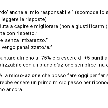
do’ anche al mio responsabile.” (scomoda lo so
leggere le risposte)
uta a capire e migliorare (non a giustificarmi)
e con rispetto.”
e’ senza imbarazzo.”
 vengo penalizzato/a.”
 puntare almeno al
75%
e crescere di
+5 punti
a
alizzabile con un piano d’azione semplice ma 
è la
micro-azione
che posso fare
oggi
per far 
rebbe essere un primo micro passo per ricono
mo ancora.